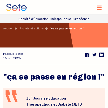
Na
Site officiel de la Société d’Éducation Thérap
Société d’Éducation Thérapeutique Européenne
Accès rapide
Accueil
Projets et actions
"ça se passe en région !"
Pascale (Sete)
Pa
15 avr. 2025
FaceBook
Twitter
"ça se passe en région !"
e
10
Journée Education
Thérapeutique et Diabète (JETD