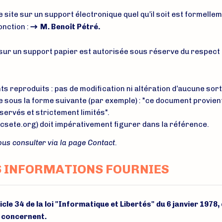
e site sur un support électronique quel qu’il soit est formelle
onction :
M. Benoît Pétré
.
 sur un support papier est autorisée sous réserve du respect d
s reproduits : pas de modification ni altération d’aucune sort
urce sous la forme suivante (par exemple) : "ce document provie
servés et strictement limités".
csete.org) doit impérativement figurer dans la référence.
ous consulter via la page Contact
.
S INFORMATIONS FOURNIES
e 34 de la loi "Informatique et Libertés" du 6 janvier 1978, 
 concernent.