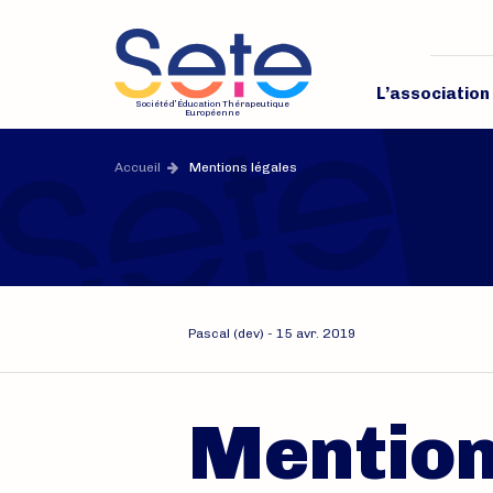
Accès rapide
Site offi
L’association
Société d’Éducation Thérapeutique
Européenne
Accueil
Mentions légales
Pascal (dev)
-
15 avr. 2019
Mention