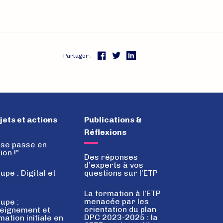
Partager :
FaceBook
Twitter
jets et actions
Publications &
Réflexions
 se passe en
ion !"
Des réponses
d’experts à vos
questions sur l’ETP
upe : Digital et
P
La formation à l’ETP
menacée par les
upe :
orientation du plan
eignement et
DPC 2023-2025 : la
mation initiale en