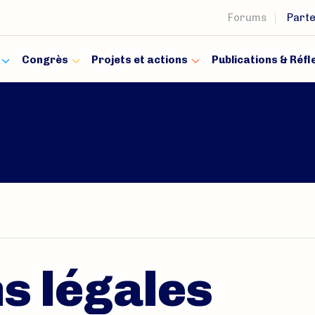
Forums
Part
ciel de la Société d’Éducat
Congrès
Projets et actions
Publications & Réfl
s légales