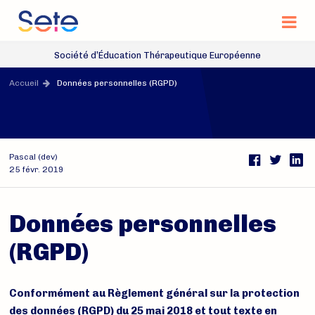
Na
Site officiel de la Société d’Éducation Thérap
Société d’Éducation Thérapeutique Européenne
Accès rapide
Accueil
Données personnelles (RGPD)
Pascal (dev)
Pa
25 févr. 2019
FaceBook
Twitter
Données personnelles
(RGPD)
Conformément au Règlement général sur la protection
des données (RGPD) du 25 mai 2018 et tout texte en